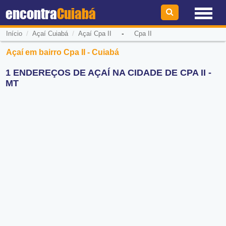
encontra
Cuiabá
/
/
-
Início
Açaí Cuiabá
Açaí Cpa II
Cpa II
Açaí em bairro Cpa II - Cuiabá
1 ENDEREÇOS DE AÇAÍ NA CIDADE DE CPA II -
MT