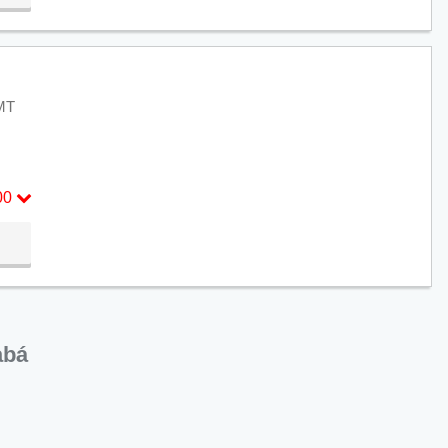
00
 MT
00
00
abá