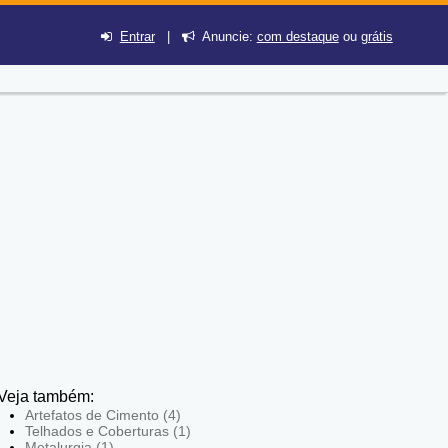
Entrar
|
Anuncie:
com destaque
ou
grátis
Veja também:
Artefatos de Cimento (4)
Telhados e Coberturas (1)
Metalurgia (1)