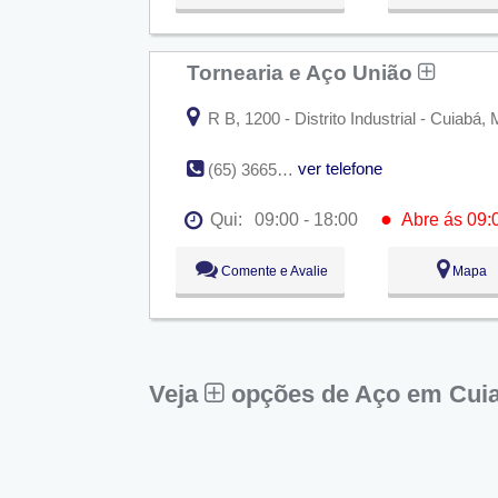
Qua:
09:00 - 18:00
●
Qui:
09:00 - 18:00
Abre ás 09:
Sex:
09:00 - 18:00
Tornearia e Aço União
Sáb:
Fechado
Dom:
Fechado
R B, 1200 - Distrito Industrial - Cuiabá,
ver telefone
(65) 3665-4718
●
Qui:
09:00 - 18:00
Abre ás 09:
Seg:
09:00 - 18:00
Comente e Avalie
Mapa
Ter:
09:00 - 18:00
Qua:
09:00 - 18:00
●
Qui:
09:00 - 18:00
Abre ás 09:
Sex:
09:00 - 18:00
Sáb:
Fechado
Dom:
Fechado
Veja
opções de Aço em Cui