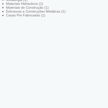
Materiais Hidráulicos (1)
Materiais de Construção (1)
Estruturas e Construções Metálicas (1)
Casas Pré Fabricadas (1)