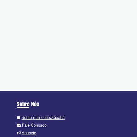
Sobre Nós
Sobre o EncontraCuiabá
Fale Conosco
Anuncie