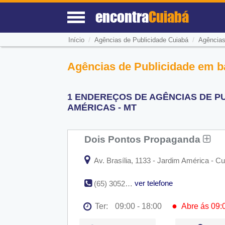
encontra
Cuiabá
/
/
Início
Agências de Publicidade Cuiabá
Agências
Agências de Publicidade em b
1 ENDEREÇOS DE AGÊNCIAS DE PU
AMÉRICAS - MT
Dois Pontos Propaganda
Av. Brasília, 1133 - Jardim América - C
ver telefone
(65) 3052-2713
●
Ter:
09:00 - 18:00
Abre ás 09:
Seg:
09:00 - 18:00