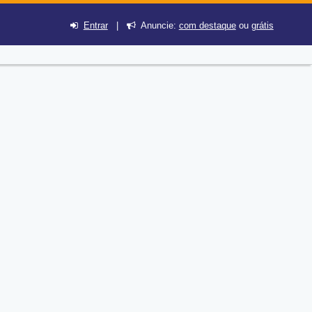
Entrar
|
Anuncie:
com destaque
ou
grátis