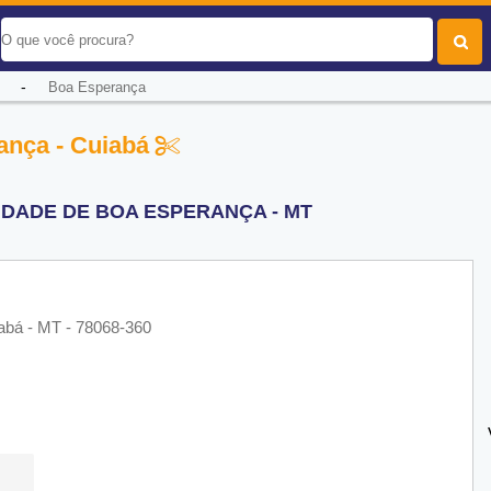
-
Boa Esperança
rança - Cuiabá
IDADE DE BOA ESPERANÇA - MT
iabá - MT - 78068-360