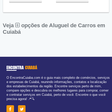
Qua:
09:00 - 18:00
Qui:
09:00 - 18:00
Sex:
09:00 - 18:00
Sáb:
Fechado
Dom:
Fechado
Veja
opções de Aluguel de Carros em
Cuiabá
ENCONTRA
CUIABÁ
O EncontraCuiaba.com é o guia mais completo de comércios, serviços
e empresas de Cuiabá, reunindo informações, contatos e localização
dos estabelecimentos da região. Encontre serviços perto de mim,
compare opções e descubra os melhores lugares para comprar, comer
e contratar serviços em Cuiabá, perto de você. Encontre o que você
precisa agora! 📍🔍