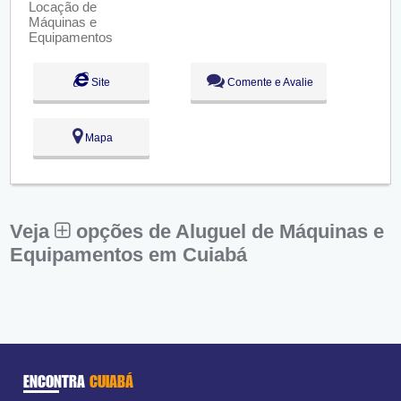
Qua:
09:00 - 18:00
Qui:
09:00 - 18:00
Aberto
agora
Sex:
09:00 - 18:00
Sáb:
Fechado
Dom:
Fechado
Site
Comente e Avalie
Mapa
Veja
opções de Aluguel de Máquinas e
Equipamentos em Cuiabá
ENCONTRA
CUIABÁ