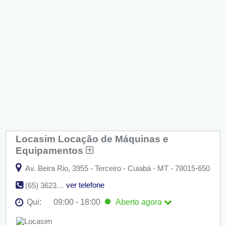
Locasim Locação de Máquinas e
Equipamentos
Av. Beira Rio, 3955 - Terceiro - Cuiabá - MT - 78015-650
ver telefone
(65) 3623-4070
Qui:
09:00 - 18:00
Aberto
agora
Seg:
09:00 - 18:00
Ter:
09:00 - 18:00