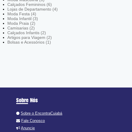
Calçados Femininos (6)
Lojas de Departamento (4)
Moda Festa (4)
Moda Infantil (3)
Moda Praia (2)
Camisarias (2)
Calçados Infantis (2)
Artigos para Viagem (2)
Bolsas e Acessórios (1)
Sobre Nós
Sobre o EncontraCuiabá
Fale Conosco
Anuncie