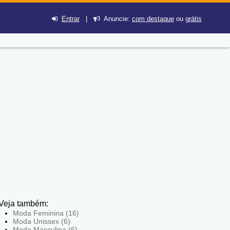
Entrar
|
Anuncie:
com destaque
ou
grátis
Veja também:
Moda Feminina (16)
Moda Unissex (6)
Moda Masculina (6)