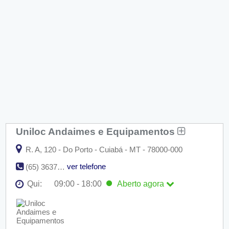
Uniloc Andaimes e Equipamentos
R. A, 120 - Do Porto - Cuiabá - MT - 78000-000
ver telefone
(65) 3637-2233
Qui:
09:00 - 18:00
Aberto
agora
Seg:
09:00 - 18:00
Ter:
09:00 - 18:00
Qua:
09:00 - 18:00
Qui:
09:00 - 18:00
Aberto
agora