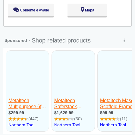
Sex:
09:00 - 18:00
Sáb:
Fechado
Comente e Avalie
Mapa
Dom:
Fechado