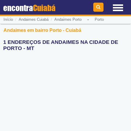
encontra
Cuiabá
/
/
-
Início
Andaimes Cuiabá
Andaimes Porto
Porto
Andaimes em bairro Porto - Cuiabá
1 ENDEREÇOS DE ANDAIMES NA CIDADE DE
PORTO - MT