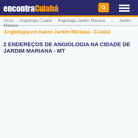
encontra
Cuiabá
/
/
-
Início
Angiologia Cuiabá
Angiologia Jardim Mariana
Jardim
Mariana
Angiologia em bairro Jardim Mariana - Cuiabá
2 ENDEREÇOS DE ANGIOLOGIA NA CIDADE DE
JARDIM MARIANA - MT