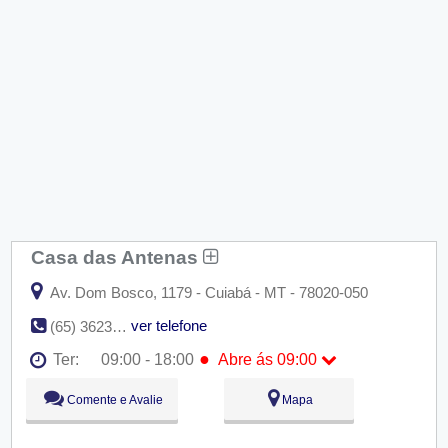
Casa das Antenas
Av. Dom Bosco, 1179 - Cuiabá - MT - 78020-050
ver telefone
(65) 3623-3510
●
Ter:
09:00 - 18:00
Abre ás 09:00
Seg:
09:00 - 18:00
Comente e Avalie
Mapa
●
Ter:
09:00 - 18:00
Abre ás 09:00
Qua:
09:00 - 18:00
Qui:
09:00 - 18:00