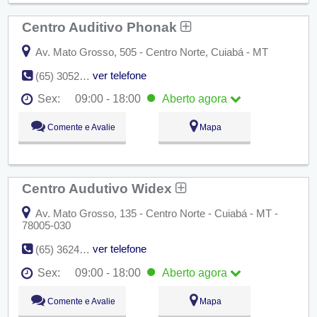
Sex:
09:00 - 18:00
Aberto
agora
Sáb:
Fechado
Centro Auditivo Phonak
Dom:
Fechado
Av. Mato Grosso, 505 - Centro Norte, Cuiabá - MT
ver telefone
(65) 3052-6434
Sex:
09:00 - 18:00
Aberto
agora
Seg:
09:00 - 18:00
Comente e Avalie
Mapa
Ter:
09:00 - 18:00
Qua:
09:00 - 18:00
Qui:
09:00 - 18:00
Sex:
09:00 - 18:00
Aberto
agora
Sáb:
Fechado
Centro Audutivo Widex
Dom:
Fechado
Av. Mato Grosso, 135 - Centro Norte - Cuiabá - MT -
78005-030
ver telefone
(65) 3624-1250
Sex:
09:00 - 18:00
Aberto
agora
Seg:
09:00 - 18:00
Comente e Avalie
Mapa
Ter:
09:00 - 18:00