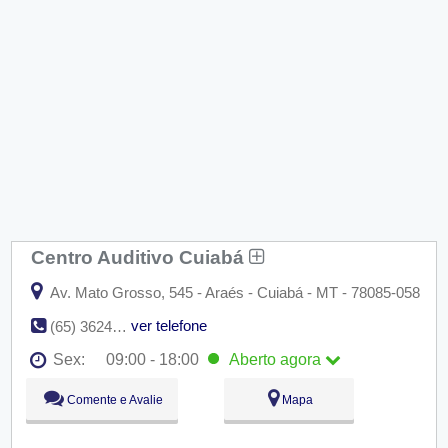
Centro Auditivo Cuiabá
Av. Mato Grosso, 545 - Araés - Cuiabá - MT - 78085-058
ver telefone
(65) 3624-8823
Sex:
09:00 - 18:00
Aberto
agora
Seg:
09:00 - 18:00
Comente e Avalie
Mapa
Ter:
09:00 - 18:00
Qua:
09:00 - 18:00
Qui:
09:00 - 18:00