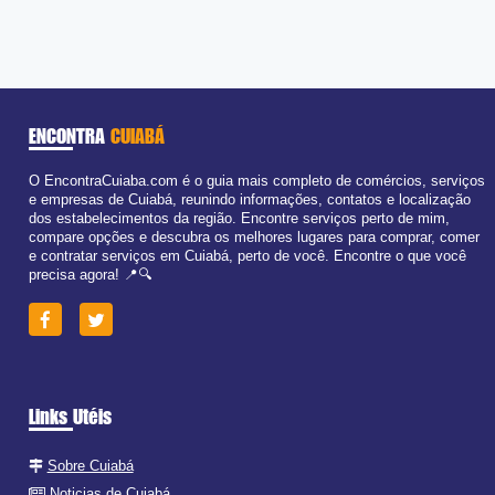
ENCONTRA
CUIABÁ
O EncontraCuiaba.com é o guia mais completo de comércios, serviços
e empresas de Cuiabá, reunindo informações, contatos e localização
dos estabelecimentos da região. Encontre serviços perto de mim,
compare opções e descubra os melhores lugares para comprar, comer
e contratar serviços em Cuiabá, perto de você. Encontre o que você
precisa agora! 📍🔍
Links Utéis
Sobre Cuiabá
Noticias de Cuiabá