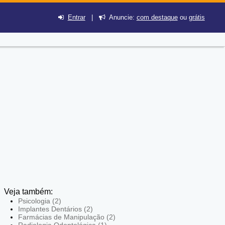
Entrar
|
Anuncie:
com destaque
ou
grátis
Veja também:
Psicologia (2)
Implantes Dentários (2)
Farmácias de Manipulação (2)
Radiologia Odontológica (1)