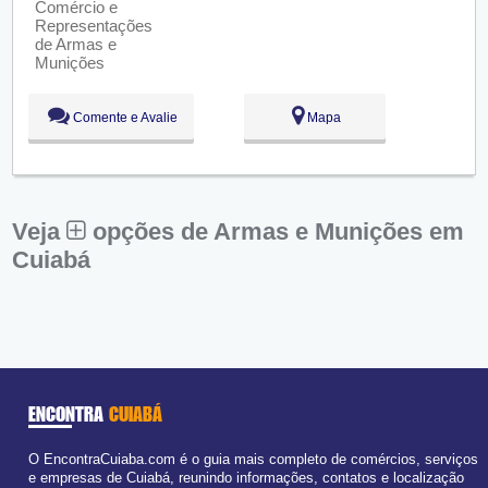
Qua:
09:00 - 18:00
Qui:
09:00 - 18:00
Sex:
09:00 - 18:00
Sáb:
Fechado
Dom:
Fechado
Comente e Avalie
Mapa
Veja
opções de Armas e Munições em
Cuiabá
ENCONTRA
CUIABÁ
O EncontraCuiaba.com é o guia mais completo de comércios, serviços
e empresas de Cuiabá, reunindo informações, contatos e localização