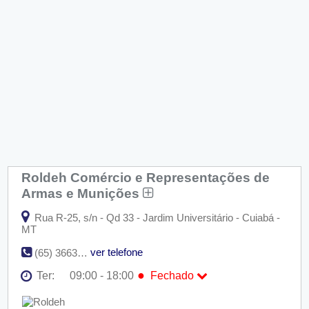
Roldeh Comércio e Representações de
Armas e Munições
Rua R-25, s/n - Qd 33 - Jardim Universitário - Cuiabá -
MT
ver telefone
(65) 3663-1257
●
Ter:
09:00 - 18:00
Fechado
Seg:
09:00 - 18:00
●
Ter:
09:00 - 18:00
Fechado