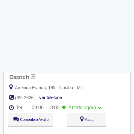
Ostrich
Avenida Franca, 199 - Cuiabá - MT
ver telefone
(65) 3626-2073
Ter:
09:00 - 18:00
Aberto
agora
Seg:
09:00 - 18:00
Comente e Avalie
Mapa
Ter:
09:00 - 18:00
Aberto
agora
Qua:
09:00 - 18:00
Qui:
09:00 - 18:00