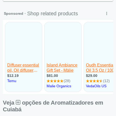
Sex:
09:00 - 18:00
Sáb:
Fechado
Dom:
Fechado
Veja
opções de Aromatizadores em
Cuiabá