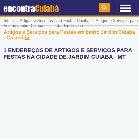
encontra
Cuiabá
/
/
Início
Artigos e Serviços para Festas Cuiabá
Artigos e Serviços para
-
Festas Jardim Cuiaba
Jardim Cuiaba
Artigos e Serviços para Festas em bairro Jardim Cuiaba
- Cuiabá
1 ENDEREÇOS DE ARTIGOS E SERVIÇOS PARA
FESTAS NA CIDADE DE JARDIM CUIABA - MT