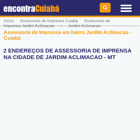
encontra
Cuiabá
/
/
Início
Assessoria de Imprensa Cuiabá
Assessoria de
-
Imprensa Jardim Aclimacao
Jardim Aclimacao
Assessoria de Imprensa em bairro Jardim Aclimacao -
Cuiabá
2 ENDEREÇOS DE ASSESSORIA DE IMPRENSA
NA CIDADE DE JARDIM ACLIMACAO - MT