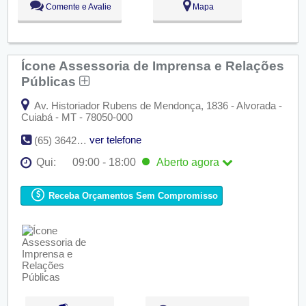
Comente e Avalie
Mapa
Ter:
09:00 - 18:00
Qua:
09:00 - 18:00
Qui:
09:00 - 18:00
Aberto
agora
Sex:
09:00 - 18:00
Sáb:
Fechado
Ícone Assessoria de Imprensa e Relações
Dom:
Fechado
Públicas
Av. Historiador Rubens de Mendonça, 1836 - Alvorada -
Cuiabá - MT - 78050-000
ver telefone
(65) 3642-3303
Qui:
09:00 - 18:00
Aberto
agora
Seg:
09:00 - 18:00
Ter:
09:00 - 18:00
Receba Orçamentos Sem Compromisso
Qua:
09:00 - 18:00
Qui:
09:00 - 18:00
Aberto
agora
Sex:
09:00 - 18:00
Sáb:
Fechado
Dom:
Fechado