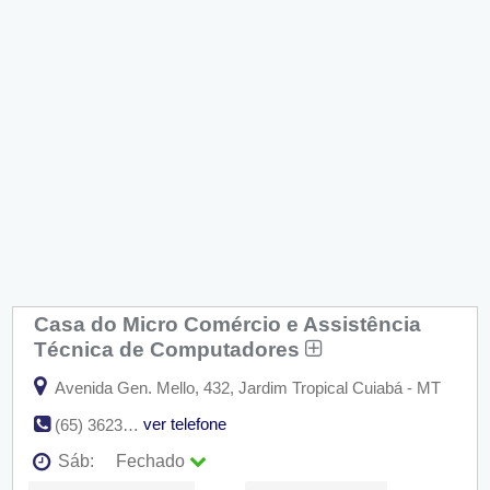
Casa do Micro Comércio e Assistência
Técnica de Computadores
Avenida Gen. Mello, 432, Jardim Tropical Cuiabá - MT
ver telefone
(65) 3623-0396
Sáb:
Fechado