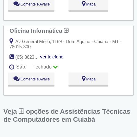
Seg:
09:00 - 18:00
Comente e Avalie
Mapa
Ter:
09:00 - 18:00
Qua:
09:00 - 18:00
Qui:
09:00 - 18:00
Sex:
09:00 - 18:00
Sáb:
Fechado
Oficina Informática
Dom:
Fechado
Av General Mello, 1169 - Dom Aquino - Cuiabá - MT -
78015-300
ver telefone
(65) 3623-6162
Sáb:
Fechado
Seg:
09:00 - 18:00
Comente e Avalie
Mapa
Ter:
09:00 - 18:00
Qua:
09:00 - 18:00
Qui:
09:00 - 18:00
Sex:
09:00 - 18:00
Sáb:
Fechado
Dom:
Fechado
Veja
opções de Assistências Técnicas
de Computadores em Cuiabá