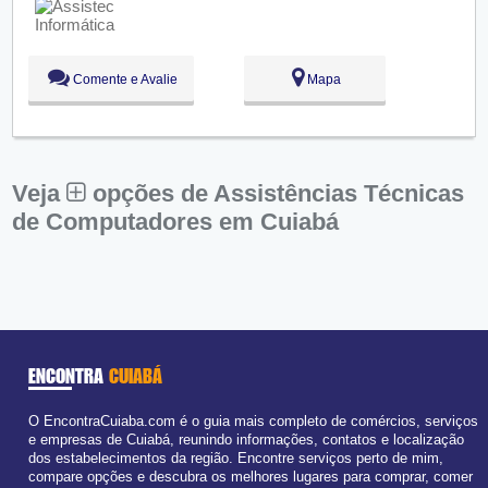
Ter:
09:00 - 18:00
Qua:
09:00 - 18:00
Aberto
agora
Qui:
09:00 - 18:00
Sex:
09:00 - 18:00
Comente e Avalie
Mapa
Sáb:
Fechado
Dom:
Fechado
Veja
opções de Assistências Técnicas
de Computadores em Cuiabá
ENCONTRA
CUIABÁ
O EncontraCuiaba.com é o guia mais completo de comércios, serviços
e empresas de Cuiabá, reunindo informações, contatos e localização
dos estabelecimentos da região. Encontre serviços perto de mim,
compare opções e descubra os melhores lugares para comprar, comer