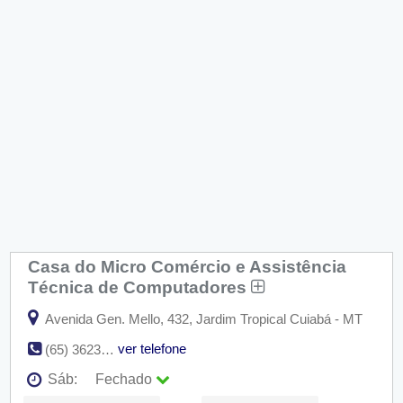
Casa do Micro Comércio e Assistência
Técnica de Computadores
Avenida Gen. Mello, 432, Jardim Tropical Cuiabá - MT
ver telefone
(65) 3623-0396
Sáb:
Fechado