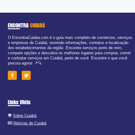
ENCONTRA
CUIABÁ
O EncontraCuiaba.com é o guia mais completo de comércios, serviços
e empresas de Cuiabá, reunindo informações, contatos e localização
dos estabelecimentos da região. Encontre serviços perto de mim,
compare opções e descubra os melhores lugares para comprar, comer
e contratar serviços em Cuiabá, perto de você. Encontre o que você
precisa agora! 📍🔍
Links Utéis
Sobre Cuiabá
Noticias de Cuiabá