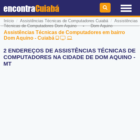
encontra
Cuiabá
/
/
Início
Assistências Técnicas de Computadores Cuiabá
Assistências
-
Técnicas de Computadores Dom Aquino
Dom Aquino
Assistências Técnicas de Computadores em bairro
Dom Aquino - Cuiabá
2 ENDEREÇOS DE ASSISTÊNCIAS TÉCNICAS DE
COMPUTADORES NA CIDADE DE DOM AQUINO -
MT