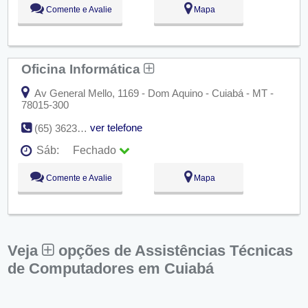
Seg:
09:00 - 18:00
Comente e Avalie
Mapa
Ter:
09:00 - 18:00
Qua:
09:00 - 18:00
Qui:
09:00 - 18:00
Sex:
09:00 - 18:00
Sáb:
Fechado
Oficina Informática
Dom:
Fechado
Av General Mello, 1169 - Dom Aquino - Cuiabá - MT -
78015-300
ver telefone
(65) 3623-6162
Sáb:
Fechado
Seg:
09:00 - 18:00
Comente e Avalie
Mapa
Ter:
09:00 - 18:00
Qua:
09:00 - 18:00
Qui:
09:00 - 18:00
Sex:
09:00 - 18:00
Sáb:
Fechado
Dom:
Fechado
Veja
opções de Assistências Técnicas
de Computadores em Cuiabá