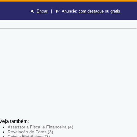
Entrar
|
Anuncie:
com destaque
ou
grátis
Veja também:
Assessoria Fiscal e Financeira (4)
Revelação de Fotos (3)
Caixas Eletrônicos (3)