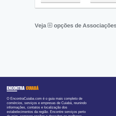
Qua:
09:00 - 18:00
Qui:
09:00 - 18:00
Sex:
09:00 - 18:00
Sáb:
Fechado
Dom:
Fechado
Veja
opções de Associações
ENCONTRA
CUIABÁ
O EncontraCuiaba.com é o guia mais completo de
comércios, serviços e empresas de Cuiabá, reunindo
informações, contatos e localização dos
estabelecimentos da região. Encontre serviços perto