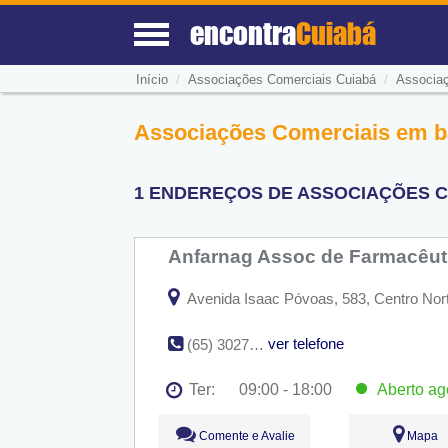
encontra
Cuiabá
/
/
Início
Associações Comerciais Cuiabá
Associaç
Associações Comerciais em ba
1 ENDEREÇOS DE ASSOCIAÇÕES C
Anfarnag Assoc de Farmacêut
Avenida Isaac Póvoas, 583, Centro Nort
ver telefone
(65) 3027-6321
Ter:
09:00 - 18:00
Aberto
ag
Seg:
09:00 - 18:00
Comente e Avalie
Mapa
Ter:
09:00 - 18:00
Aberto
ago