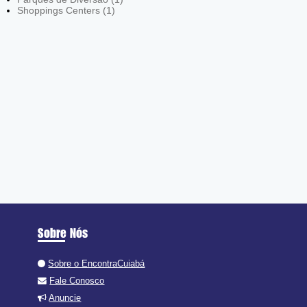
Shoppings Centers (1)
Sobre Nós
Sobre o EncontraCuiabá
Fale Conosco
Anuncie