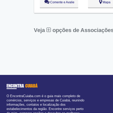
Comente e Avalie
Mapa
Ter:
09:00 - 18:00
Qua:
09:00 - 18:00
Qui:
09:00 - 18:00
Sex:
09:00 - 18:00
Sáb:
Fechado
Dom:
Fechado
Veja
opções de Associações
ENCONTRA
CUIABÁ
O EncontraCuiaba.com é o guia mais completo de
comércios, serviços e empresas de Cuiabá, reunindo
informações, contatos e localização dos
estabelecimentos da região. Encontre serviços perto