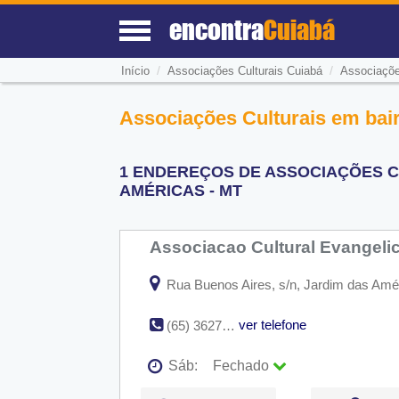
encontra
Cuiabá
/
/
Início
Associações Culturais Cuiabá
Associaçõe
Associações Culturais em bai
1 ENDEREÇOS DE ASSOCIAÇÕES C
AMÉRICAS - MT
Associacao Cultural Evangeli
Rua Buenos Aires, s/n, Jardim das Amé
ver telefone
(65) 3627-4093
Sáb:
Fechado
Seg:
09:00 - 18:00