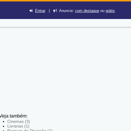
Entrar
|
Anuncie:
com destaque
ou
grátis
Veja também:
Cinemas (3)
Livrarias (1)
Parques de Diversão (1)