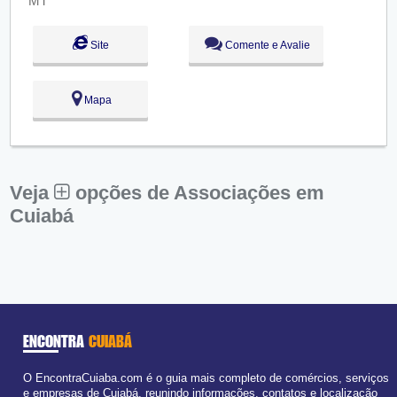
●
Qui:
09:00 - 18:00
Abre ás 09:00
Sex:
09:00 - 18:00
Sáb:
Fechado
Site
Comente e Avalie
Dom:
Fechado
Mapa
Veja
opções de Associações em
Cuiabá
ENCONTRA
CUIABÁ
O EncontraCuiaba.com é o guia mais completo de comércios, serviços
e empresas de Cuiabá, reunindo informações, contatos e localização