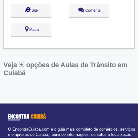
Qui:
09:00 - 18:00
Sex:
09:00 - 18:00
Site
Comente
Sáb:
Fechado
Dom:
Fechado
Mapa
Veja
opções de Aulas de Trânsito em
Cuiabá
ENCONTRA
CUIABÁ
O EncontraCuiaba.com é o guia mais completo de comércios, serviços
e empresas de Cuiabá, reunindo informações, contatos e localização