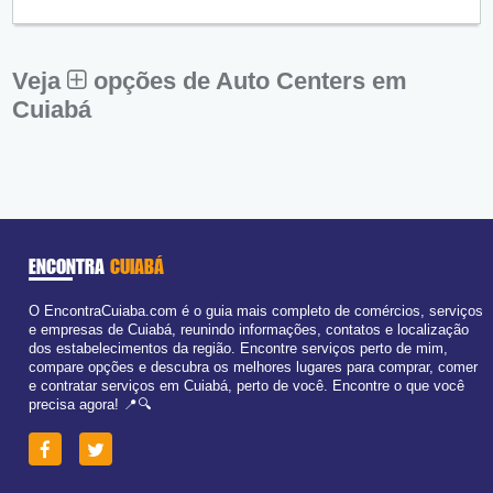
Qui:
09:00 - 18:00
Sex:
09:00 - 18:00
Sáb:
Fechado
Dom:
Fechado
Veja
opções de Auto Centers em
Cuiabá
ENCONTRA
CUIABÁ
O EncontraCuiaba.com é o guia mais completo de comércios, serviços
e empresas de Cuiabá, reunindo informações, contatos e localização
dos estabelecimentos da região. Encontre serviços perto de mim,
compare opções e descubra os melhores lugares para comprar, comer
e contratar serviços em Cuiabá, perto de você. Encontre o que você
precisa agora! 📍🔍