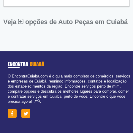
Qui:
09:00 - 18:00
Sex:
09:00 - 18:00
Sáb:
Fechado
Dom:
Fechado
Veja
opções de Auto Peças em Cuiabá
ENCONTRA
CUIABÁ
O EncontraCuiaba.com é o guia mais completo de comércios, serviços
e empresas de Cuiabá, reunindo informações, contatos e localização
dos estabelecimentos da região. Encontre serviços perto de mim,
compare opções e descubra os melhores lugares para comprar, comer
e contratar serviços em Cuiabá, perto de você. Encontre o que você
precisa agora! 📍🔍