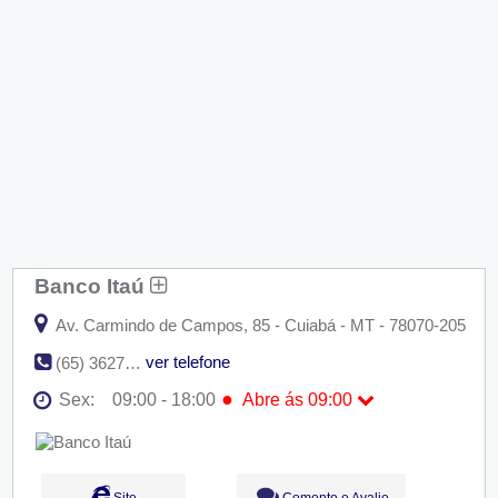
Banco Itaú
Av. Carmindo de Campos, 85 - Cuiabá - MT - 78070-205
ver telefone
(65) 3627-3087
●
Sex:
09:00 - 18:00
Abre ás 09:00
Seg:
09:00 - 18:00
Ter:
09:00 - 18:00
Qua:
09:00 - 18:00
Qui:
09:00 - 18:00
Site
Comente e Avalie