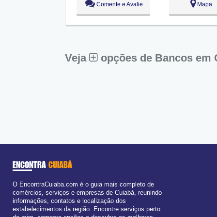
Comente e Avalie
Mapa
Ter:
09:00 - 18:00
Aberto
ago
Qua:
09:00 - 18:00
Qui:
09:00 - 18:00
Sex:
09:00 - 18:00
Sáb:
Fechado
Dom:
Fechado
Veja
opções de Bancos em 
ENCONTRA
CUIABÁ
O EncontraCuiaba.com é o guia mais completo de
comércios, serviços e empresas de Cuiabá, reunindo
informações, contatos e localização dos
estabelecimentos da região. Encontre serviços perto