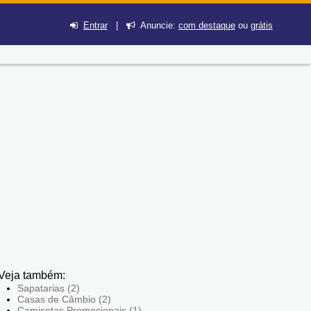
Entrar
|
Anuncie:
com destaque
ou
grátis
Veja também:
Sapatarias (2)
Casas de Câmbio (2)
Camisetas Promocionais (1)