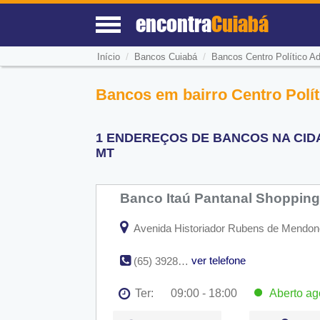
encontra
Cuiabá
/
/
Início
Bancos Cuiabá
Bancos Centro Político Ad
Bancos em bairro Centro Polít
1 ENDEREÇOS DE BANCOS NA CIDA
MT
Banco Itaú Pantanal Shoppin
Avenida Historiador Rubens de Mendonça
ver telefone
(65) 3928-2050
Ter:
09:00 - 18:00
Aberto
ag
Seg:
09:00 - 18:00