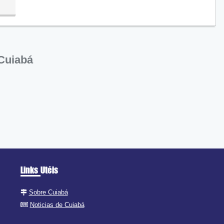
ra
Cuiabá
Links Utéis
Sobre Cuiabá
Noticias de Cuiabá