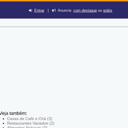
Entrar
|
Anuncie:
com destaque
ou
grátis
Veja também:
Casas de Café e Chá (3)
Restaurantes Variados (2)
Alimentos Naturais (2)