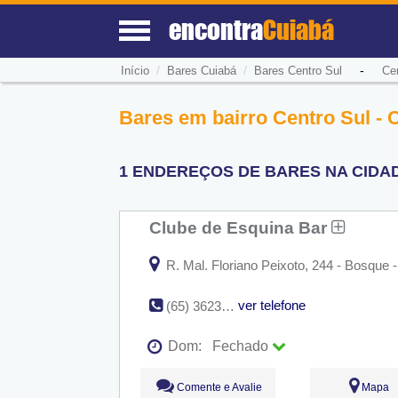
encontra
Cuiabá
/
/
-
Início
Bares Cuiabá
Bares Centro Sul
Ce
Bares em bairro Centro Sul - 
1 ENDEREÇOS DE BARES NA CIDAD
Clube de Esquina Bar
R. Mal. Floriano Peixoto, 244 - Bosque 
ver telefone
(65) 3623-3856
Dom:
Fechado
Seg:
09:00 - 18:00
Comente e Avalie
Mapa
Ter:
09:00 - 18:00