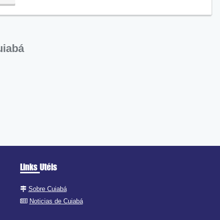
uiabá
Links Utéis
Sobre Cuiabá
Noticias de Cuiabá