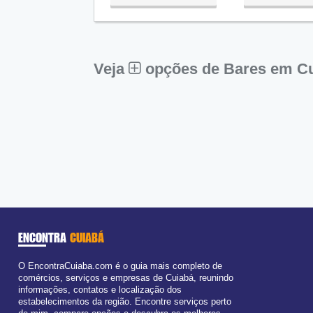
Qua:
09:00 - 18:00
Qui:
09:00 - 18:00
Sex:
09:00 - 18:00
Sáb:
Fechado
Dom:
Fechado
Veja
opções de Bares em C
ENCONTRA
CUIABÁ
O EncontraCuiaba.com é o guia mais completo de
comércios, serviços e empresas de Cuiabá, reunindo
informações, contatos e localização dos
estabelecimentos da região. Encontre serviços perto