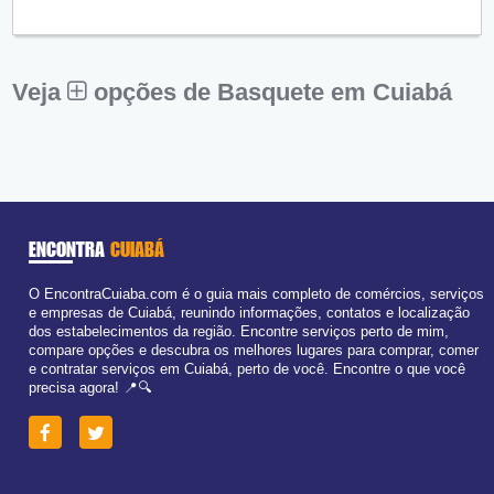
Qui:
09:00 - 18:00
Sex:
09:00 - 18:00
Sáb:
Fechado
Dom:
Fechado
Veja
opções de Basquete em Cuiabá
ENCONTRA
CUIABÁ
O EncontraCuiaba.com é o guia mais completo de comércios, serviços
e empresas de Cuiabá, reunindo informações, contatos e localização
dos estabelecimentos da região. Encontre serviços perto de mim,
compare opções e descubra os melhores lugares para comprar, comer
e contratar serviços em Cuiabá, perto de você. Encontre o que você
precisa agora! 📍🔍