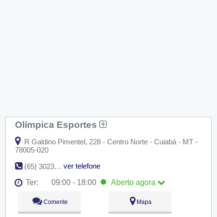
Olímpica Esportes
R Galdino Pimentel, 228 - Centro Norte - Cuiabá - MT -
78005-020
ver telefone
(65) 3023-0292
Ter:
09:00 - 18:00
Aberto
agora
Seg:
09:00 - 18:00
Comente
Mapa
Ter:
09:00 - 18:00
Aberto
agora
Qua:
09:00 - 18:00