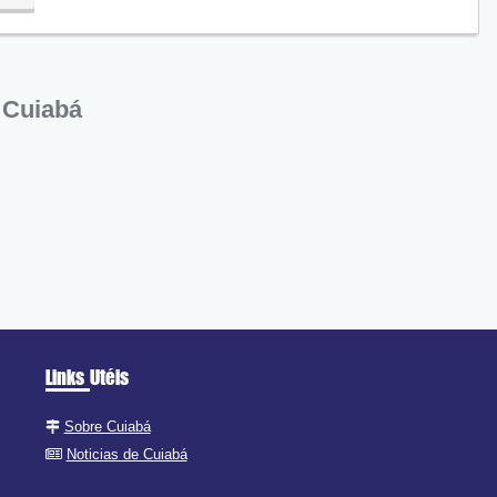
00
 Cuiabá
Links Utéis
Sobre Cuiabá
Noticias de Cuiabá