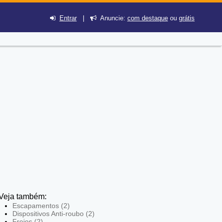
Entrar
|
Anuncie:
com destaque
ou
grátis
Veja também:
Escapamentos (2)
Dispositivos Anti-roubo (2)
Freios (2)