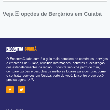
Sex:
09:00 - 18:00
Sáb:
Fechado
Dom:
Fechado
Veja
opções de Berçários em Cuiabá
ENCONTRA
CUIABÁ
O EncontraCuiaba.com é o guia mais completo de comércios, serviços
e empresas de Cuiabá, reunindo informações, contatos e localização
dos estabelecimentos da região. Encontre serviços perto de mim,
compare opções e descubra os melhores lugares para comprar, comer
e contratar serviços em Cuiabá, perto de você. Encontre o que você
precisa agora! 📍🔍