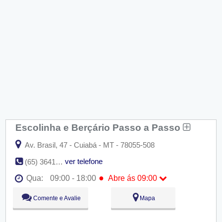
Escolinha e Berçário Passo a Passo
Av. Brasil, 47 - Cuiabá - MT - 78055-508
ver telefone
(65) 3641-4330
●
Qua:
09:00 - 18:00
Abre ás 09:00
Seg:
09:00 - 18:00
Comente e Avalie
Mapa
Ter:
09:00 - 18:00
●
Qua:
09:00 - 18:00
Abre ás 09:00
Qui:
09:00 - 18:00