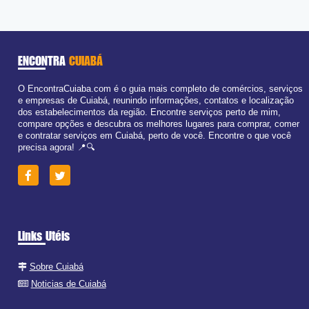
ENCONTRA
CUIABÁ
O EncontraCuiaba.com é o guia mais completo de comércios, serviços
e empresas de Cuiabá, reunindo informações, contatos e localização
dos estabelecimentos da região. Encontre serviços perto de mim,
compare opções e descubra os melhores lugares para comprar, comer
e contratar serviços em Cuiabá, perto de você. Encontre o que você
precisa agora! 📍🔍
Links Utéis
Sobre Cuiabá
Noticias de Cuiabá