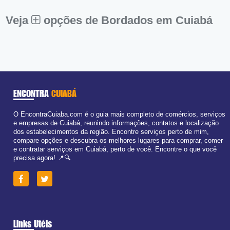
Sáb:
Fechado
Dom:
Fechado
Veja
opções de Bordados em Cuiabá
ENCONTRA
CUIABÁ
O EncontraCuiaba.com é o guia mais completo de comércios, serviços
e empresas de Cuiabá, reunindo informações, contatos e localização
dos estabelecimentos da região. Encontre serviços perto de mim,
compare opções e descubra os melhores lugares para comprar, comer
e contratar serviços em Cuiabá, perto de você. Encontre o que você
precisa agora! 📍🔍
Links Utéis