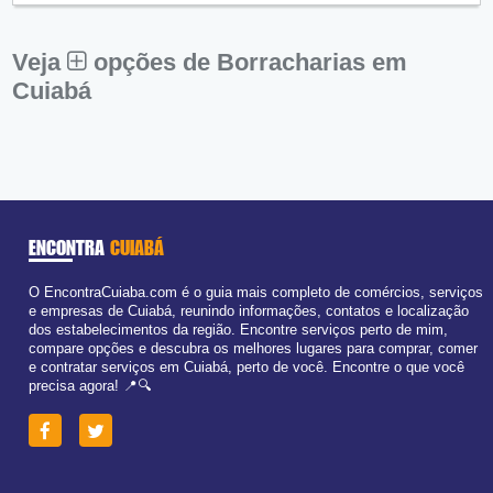
Sex:
09:00 - 18:00
Sáb:
Fechado
Dom:
Fechado
Veja
opções de Borracharias em
Cuiabá
ENCONTRA
CUIABÁ
O EncontraCuiaba.com é o guia mais completo de comércios, serviços
e empresas de Cuiabá, reunindo informações, contatos e localização
dos estabelecimentos da região. Encontre serviços perto de mim,
compare opções e descubra os melhores lugares para comprar, comer
e contratar serviços em Cuiabá, perto de você. Encontre o que você
precisa agora! 📍🔍