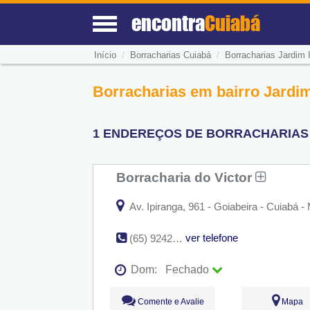
encontra
Cuiabá
/
/
Início
Borracharias Cuiabá
Borracharias Jardim
Borracharias em bairro Jardi
1 ENDEREÇOS DE BORRACHARIAS 
Borracharia do Victor
Av. Ipiranga, 961 - Goiabeira - Cuiabá 
ver telefone
(65) 9242-1527
Dom:
Fechado
Seg:
09:00 - 18:00
Comente e Avalie
Mapa
Ter:
09:00 - 18:00