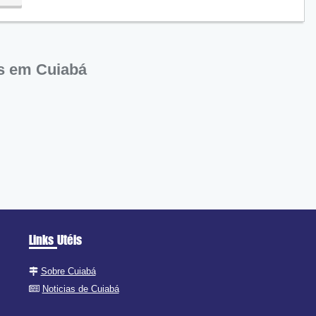
s em Cuiabá
Links Utéis
Sobre Cuiabá
Noticias de Cuiabá