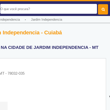
-
 Independencia
Jardim Independencia
m Independencia - Cuiabá
NA CIDADE DE JARDIM INDEPENDENCIA - MT
- MT - 78032-035