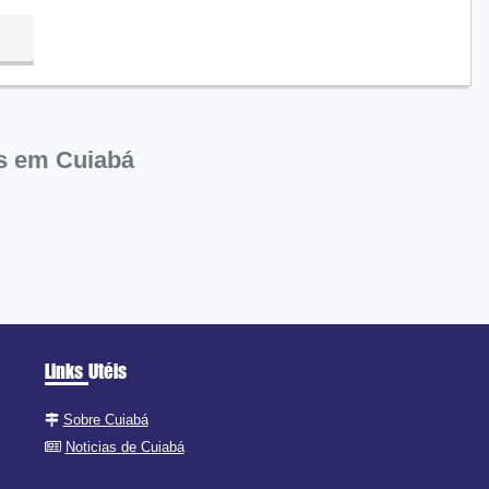
ra
s em Cuiabá
Links Utéis
Sobre Cuiabá
Noticias de Cuiabá