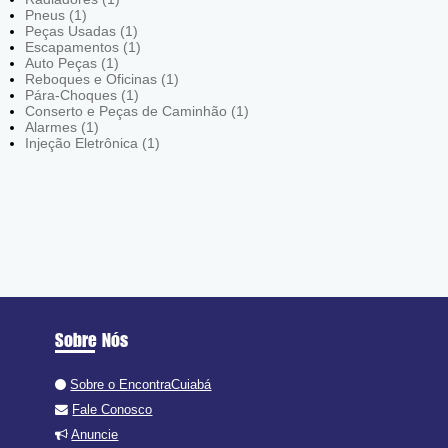
Pneus (1)
Peças Usadas (1)
Escapamentos (1)
Auto Peças (1)
Reboques e Oficinas (1)
Pára-Choques (1)
Conserto e Peças de Caminhão (1)
Alarmes (1)
Injeção Eletrônica (1)
Sobre Nós
Sobre o EncontraCuiabá
Fale Conosco
Anuncie