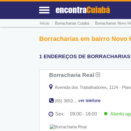
encontra
Cuiabá
/
/
Início
Borracharias Cuiabá
Borracharias Novo Ho
Borracharias em bairro Novo 
1 ENDEREÇOS DE BORRACHARIAS 
Borracharia Real
Avenida dos Trabalhadores, 1124 - Plan
ver telefone
(65) 3653-5226
Sex:
09:00 - 18:00
Aberto
ag
Seg:
09:00 - 18:00
Ter:
09:00 - 18:00