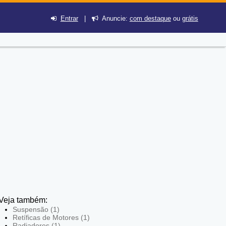
Entrar
|
Anuncie:
com destaque
ou
grátis
Veja também:
Suspensão (1)
Retíficas de Motores (1)
Radiadores (1)