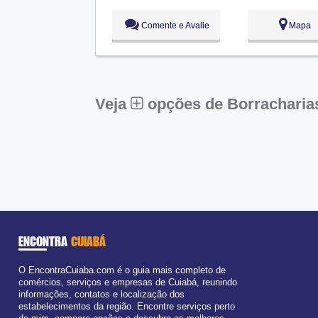
Qua:
09:00 - 18:00
Qui:
09:00 - 18:00
Comente e Avalie
Mapa
Sex:
09:00 - 18:00
Aberto
ago
Sáb:
Fechado
Dom:
Fechado
Veja
opções de Borracharia
ENCONTRA
CUIABÁ
O EncontraCuiaba.com é o guia mais completo de
comércios, serviços e empresas de Cuiabá, reunindo
informações, contatos e localização dos
estabelecimentos da região. Encontre serviços perto