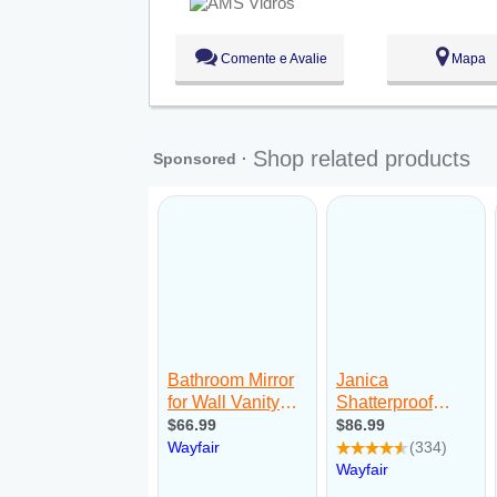
Sex:
09:00 - 18:00
Sáb:
Fechado
Dom:
Fechado
Comente e Avalie
Mapa