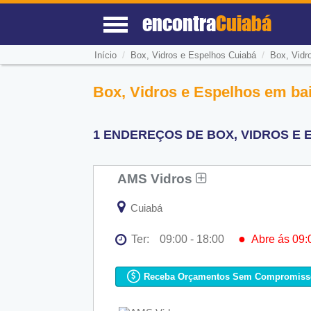
encontra
Cuiabá
/
/
Início
Box, Vidros e Espelhos Cuiabá
Box, Vidr
Box, Vidros e Espelhos em bai
1 ENDEREÇOS DE BOX, VIDROS E 
AMS Vidros
Cuiabá
●
Ter:
09:00 - 18:00
Abre ás 09:
Seg:
09:00 - 18:00
●
Ter:
09:00 - 18:00
Abre ás 09
Receba Orçamentos Sem Compromiss
Qua:
09:00 - 18:00
Qui:
09:00 - 18:00