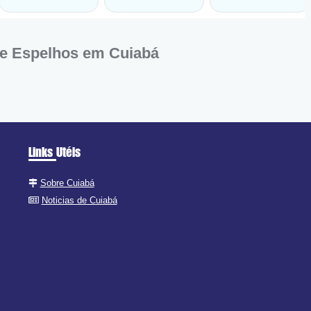
 e Espelhos em Cuiabá
Links Utéis
Sobre Cuiabá
Noticias de Cuiabá