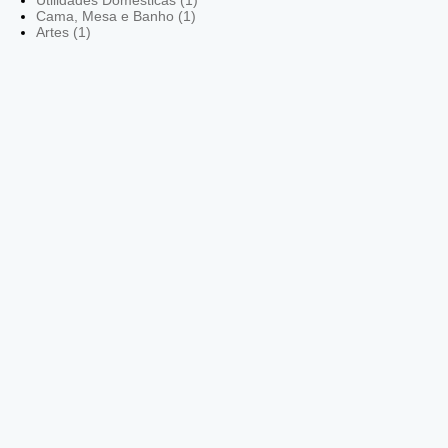
Cama, Mesa e Banho (1)
Artes (1)