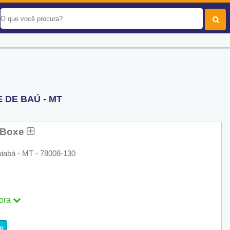
 DE BAÚ - MT
 Boxe
uiabá - MT - 78008-130
ora
ra
o