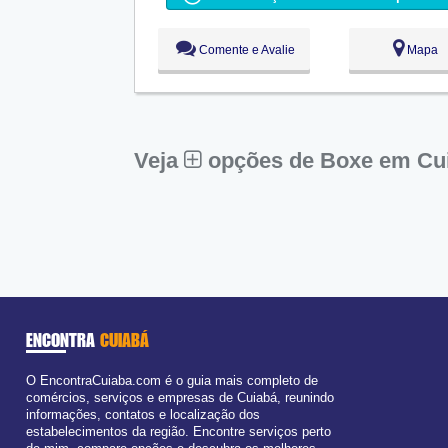
Qua:
09:00 - 18:00
Qui:
09:00 - 18:00
Sex:
09:00 - 18:00
Comente e Avalie
Mapa
Sáb:
Fechado
Dom:
Fechado
Veja
opções de Boxe em Cu
ENCONTRA
CUIABÁ
O EncontraCuiaba.com é o guia mais completo de
comércios, serviços e empresas de Cuiabá, reunindo
informações, contatos e localização dos
estabelecimentos da região. Encontre serviços perto