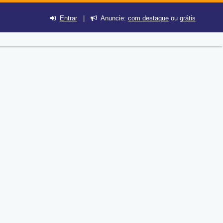
Entrar
|
Anuncie:
com destaque
ou
grátis