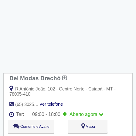
Bel Modas Brechó
R Antônio João, 102 - Centro Norte - Cuiabá - MT -
78005-410
ver telefone
(65) 3025-5746
Ter:
09:00 - 18:00
Aberto
agora
Seg:
09:00 - 18:00
Comente e Avalie
Mapa
Ter:
09:00 - 18:00
Aberto
agora
Qua:
09:00 - 18:00