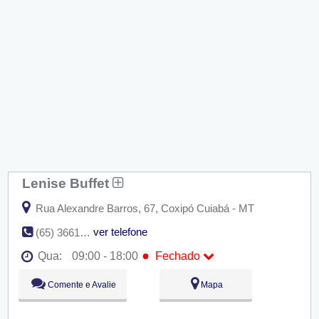
Lenise Buffet
Rua Alexandre Barros, 67, Coxipó Cuiabá - MT
ver telefone
(65) 3661-2632
●
Qua:
09:00 - 18:00
Fechado
Seg:
09:00 - 18:00
Comente e Avalie
Mapa
Ter:
09:00 - 18:00
●
Qua:
09:00 - 18:00
Fechado
Qui:
09:00 - 18:00