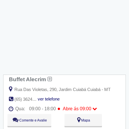
Buffet Alecrim
Rua Das Violetas, 290, Jardim Cuiabá Cuiabá - MT
ver telefone
(65) 3624-0691
●
Qua:
09:00 - 18:00
Abre ás 09:00
Seg:
09:00 - 18:00
Comente e Avalie
Mapa
Ter:
09:00 - 18:00
●
Qua:
09:00 - 18:00
Abre ás 09:00