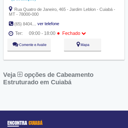
Rua Quatro de Janeiro, 465 - Jardim Leblon - Cuiabá -
MT - 78000-000
ver telefone
(65) 8404-3514
●
Ter:
09:00 - 18:00
Fechado
Seg:
09:00 - 18:00
Comente e Avalie
Mapa
●
Ter:
09:00 - 18:00
Fechado
Qua:
09:00 - 18:00
Qui:
09:00 - 18:00
Sex:
09:00 - 18:00
Sáb:
Fechado
Dom:
Fechado
Veja
opções de Cabeamento
Estruturado em Cuiabá
ENCONTRA
CUIABÁ