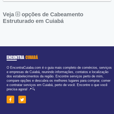
Sex:
09:00 - 18:00
Sáb:
Fechado
Dom:
Fechado
Veja
opções de Cabeamento
Estruturado em Cuiabá
ENCONTRA
CUIABÁ
O EncontraCuiaba.com é o guia mais completo de comércios, serviços
e empresas de Cuiabá, reunindo informações, contatos e localização
dos estabelecimentos da região. Encontre serviços perto de mim,
compare opções e descubra os melhores lugares para comprar, comer
e contratar serviços em Cuiabá, perto de você. Encontre o que você
precisa agora! 📍🔍