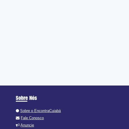
Sobre Nós
Sobre o EncontraCuiabá
Fale Conosco
Anuncie