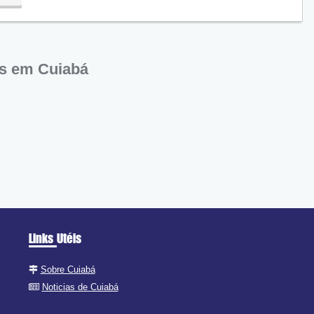
os em Cuiabá
Links Utéis
Sobre Cuiabá
Noticias de Cuiabá