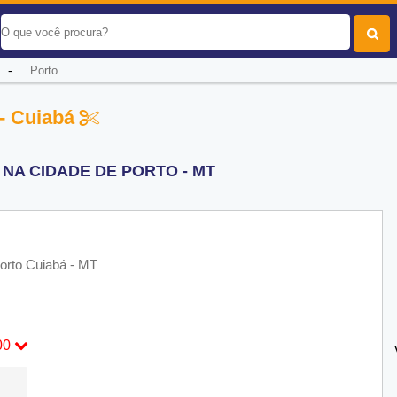
-
Porto
 - Cuiabá
NA CIDADE DE PORTO - MT
Porto Cuiabá - MT
00
00