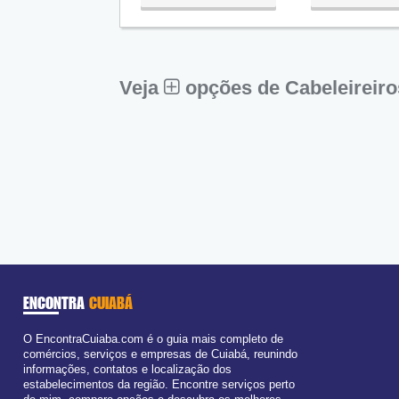
Qua:
09:00 - 18:00
Qui:
09:00 - 18:00
Sex:
09:00 - 18:00
Sáb:
Fechado
Dom:
Fechado
Veja
opções de Cabeleireir
ENCONTRA
CUIABÁ
O EncontraCuiaba.com é o guia mais completo de
comércios, serviços e empresas de Cuiabá, reunindo
informações, contatos e localização dos
estabelecimentos da região. Encontre serviços perto