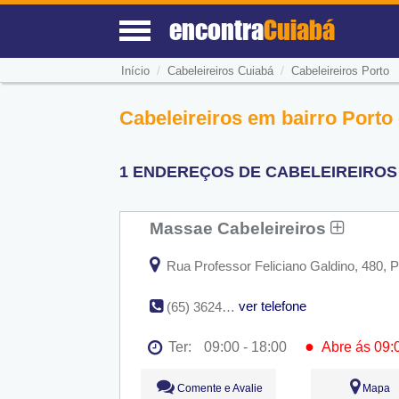
encontra
Cuiabá
/
/
Início
Cabeleireiros Cuiabá
Cabeleireiros Porto
Cabeleireiros em bairro Porto
1 ENDEREÇOS DE CABELEIREIROS 
Massae Cabeleireiros
Rua Professor Feliciano Galdino, 480, 
ver telefone
(65) 3624-9712
●
Ter:
09:00 - 18:00
Abre ás 09:
Seg:
09:00 - 18:00
Comente e Avalie
Mapa
●
Ter:
09:00 - 18:00
Abre ás 09: