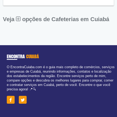
●
Qui:
09:00 - 18:00
Abre ás 09:00
Sex:
09:00 - 18:00
Sáb:
Fechado
Dom:
Fechado
Veja
opções de Cafeterias em Cuiabá
ENCONTRA
CUIABÁ
O EncontraCuiaba.com é o guia mais completo de comércios, serviços
e empresas de Cuiabá, reunindo informações, contatos e localização
dos estabelecimentos da região. Encontre serviços perto de mim,
compare opções e descubra os melhores lugares para comprar, comer
e contratar serviços em Cuiabá, perto de você. Encontre o que você
precisa agora! 📍🔍