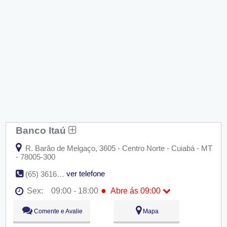
Banco Itaú
R. Barão de Melgaço, 3605 - Centro Norte - Cuiabá - MT
- 78005-300
ver telefone
(65) 3616-3200
●
Sex:
09:00 - 18:00
Abre ás 09:00
Seg:
09:00 - 18:00
Comente e Avalie
Mapa
Ter:
09:00 - 18:00
Qua:
09:00 - 18:00