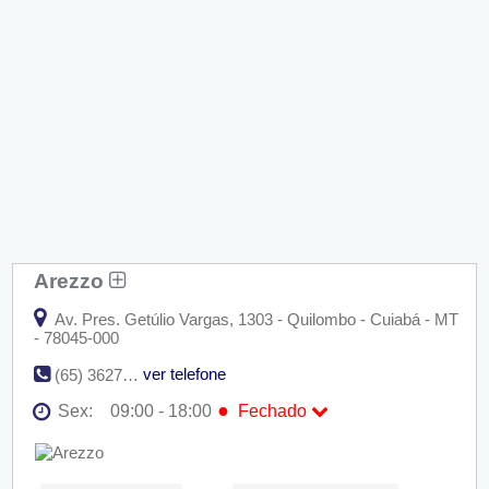
Arezzo
Av. Pres. Getúlio Vargas, 1303 - Quilombo - Cuiabá - MT
- 78045-000
ver telefone
(65) 3627-3200
●
Sex:
09:00 - 18:00
Fechado
Seg:
09:00 - 18:00
Ter:
09:00 - 18:00
Qua:
09:00 - 18:00