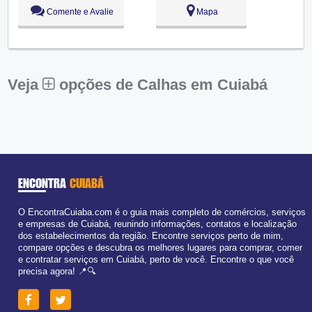
Qui:
09:00 - 18:00
Comente e Avalie
Mapa
Sex:
09:00 - 18:00
Sáb:
Fechado
Dom:
Fechado
Veja
opções de Calhas em Cuiabá
ENCONTRA
CUIABÁ
O EncontraCuiaba.com é o guia mais completo de comércios, serviços
e empresas de Cuiabá, reunindo informações, contatos e localização
dos estabelecimentos da região. Encontre serviços perto de mim,
compare opções e descubra os melhores lugares para comprar, comer
e contratar serviços em Cuiabá, perto de você. Encontre o que você
precisa agora! 📍🔍