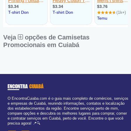
Veja
opções de Camisetas
Promocionais em Cuiabá
ENCONTRA
CUIABÁ
O EncontraCuiaba.com é o guia mais completo de comércios, serviços
e empresas de Cuiabá, reunindo informações, contatos e localização
dos estabelecimentos da região. Encontre serviços perto de mim,
compare opções e descubra os melhores lugares para comprar, comer
e contratar serviços em Cuiabá, perto de você. Encontre o que você
precisa agora! 📍🔍