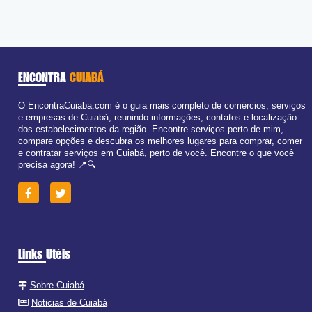
ENCONTRA
CUIABÁ
O EncontraCuiaba.com é o guia mais completo de comércios, serviços
e empresas de Cuiabá, reunindo informações, contatos e localização
dos estabelecimentos da região. Encontre serviços perto de mim,
compare opções e descubra os melhores lugares para comprar, comer
e contratar serviços em Cuiabá, perto de você. Encontre o que você
precisa agora! 📍🔍
Links Utéis
Sobre Cuiabá
Noticias de Cuiabá